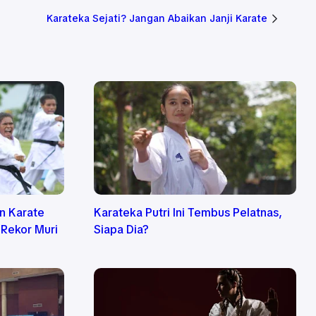
Karateka Sejati? Jangan Abaikan Janji Karate
an Karate
Karateka Putri Ini Tembus Pelatnas,
 Rekor Muri
Siapa Dia?