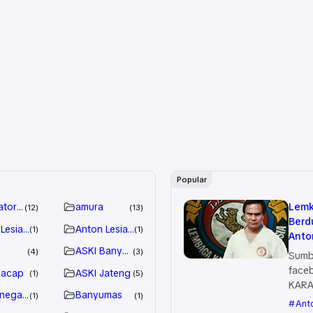
Popular
ator karatenews
amura
Lemk
12
13
Berd
Lesiangi
Anton Lesiangi wafat
1
1
Anto
ASKI Banyumas
Sang
4
3
Sumbe
Wafa
face
ilacap
ASKI Jateng
1
5
KARA
rnegara
Banyumas
1
1
- Dun
Ant