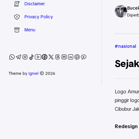
Disclaimer
Bucek
Diperb
Privacy Policy
Menu
Beranda
nasional
Sejak
Theme by
Igniel
© 2026
Logo Amura
pinggir lo
Cibubur Jak
Redesign 