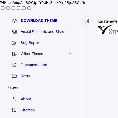
74HssqAmpAieSQYdpeY0UHJ3eJx0ro2Bjc2BCzNj
DOWNLOAD THEME
Karatenews
Visual Elements and Style
Bug Report
Other Theme
Documentation
Menu
Pages
About
Sitemap