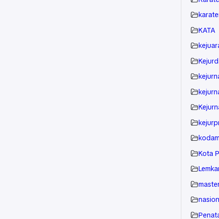
karat
KATA
kejuar
Kejurd
kejurn
kejurn
Kejurn
kejurp
kodam
K
Lemkar
master
nasion
Penata