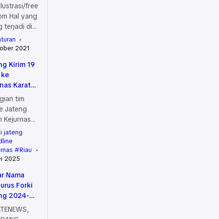
Ilustrasi/free
om Hal yang
g terjadi di
ngan adalah
aturan
sudah
ober 2021
a teknik
ng Kirim 19
…
 ke
rnas Karate
5
gian tim
e Jateng
 Kejurnas
RKI di Riau
i jateng
Foto : Forki
dline
ng
urnas
Riau
i 2025
rang –
ar Nama
urus Forki
ng 2024-
8
ATENEWS,