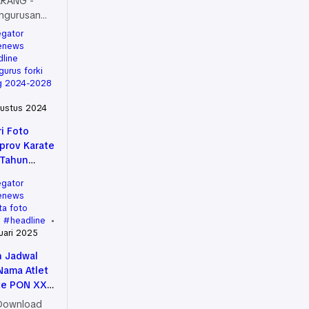
RANG -
ngurusan
asi
egator
aga karate-
enews
ndonesia
dline
urus forki
 bakti 2024
g 2024-2028
28 …
ustus 2024
i Foto
rprov Karate
 Tahun
 di GOR
egator
s Kridanggo
enews
iga
ta foto
o
headline
uari 2025
h Jadwal
Nama Atlet
te PON XX
a yang
 Download