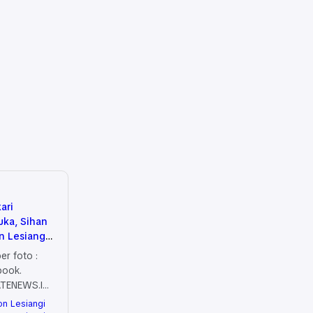
ari
uka, Sihan
n Lesiangi
 Pendiri
r foto :
t
book.
TENEWS.ID
ia Karate
on Lesiangi