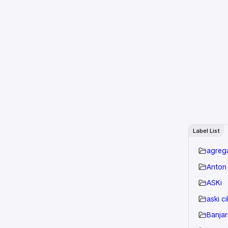
Label List
agreg
Anton 
ASKi
aski c
Banja