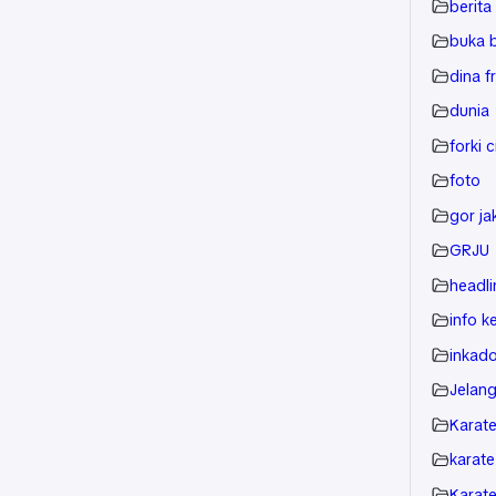
berita
buka 
dina f
dunia
forki 
foto
gor ja
GRJU
headli
info k
inkad
Jelan
Karat
karat
Karat