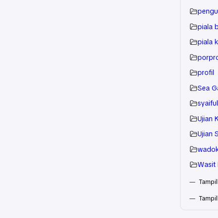
pengu
piala
piala 
porpr
profil
Sea G
syaifu
Ujian 
Ujian 
wadok
Wasit 
Tampil
Tampilk